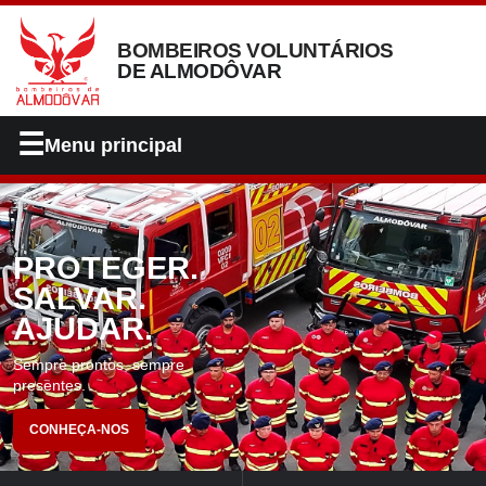
BOMBEIROS VOLUNTÁRIOS
DE ALMODÔVAR
☰
Menu principal
PROTEGER.
SALVAR.
AJUDAR.
Sempre prontos, sempre
presentes.
CONHEÇA-NOS