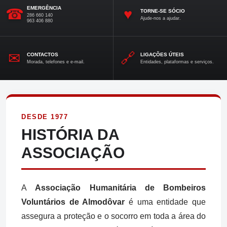
EMERGÊNCIA
☎
♥
TORNE-SE SÓCIO
286 660 140
Ajude-nos a ajudar.
963 406 880
✉
🔗
CONTACTOS
LIGAÇÕES ÚTEIS
Morada, telefones e e-mail.
Entidades, plataformas e serviços.
DESDE 1977
HISTÓRIA DA
ASSOCIAÇÃO
A
Associação Humanitária de Bombeiros
Voluntários de Almodôvar
é uma entidade que
assegura a proteção e o socorro em toda a área do