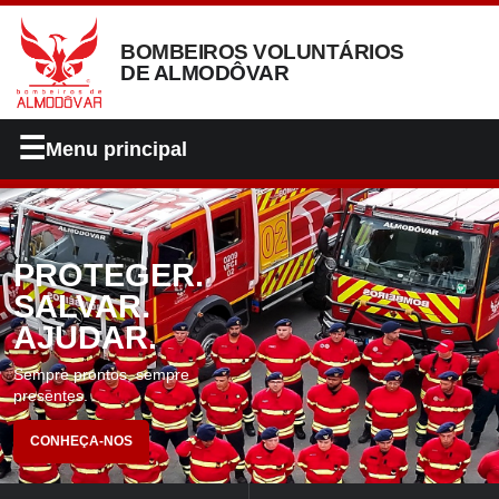
BOMBEIROS VOLUNTÁRIOS
DE ALMODÔVAR
☰
Menu principal
PROTEGER.
SALVAR.
AJUDAR.
Sempre prontos, sempre
presentes.
CONHEÇA-NOS